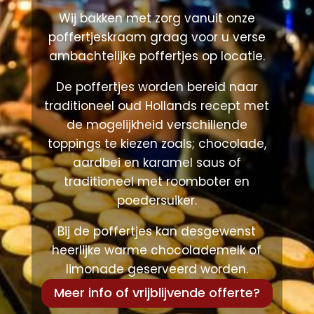
Wij bakken met zorg vanuit onze
poffertjeskraam graag voor u verse
ambachtelijke poffertjes op locatie.
De poffertjes worden bereid naar
traditioneel oud Hollands recept met
de mogelijkheid verschillende
toppings te kiezen zoals; chocolade,
aardbei en karamel saus of
traditioneel met roomboter en
poedersuiker.
Bij de poffertjes kan desgewenst
heerlijke warme chocolademelk of
limonade geserveerd worden.
Meer info of vrijblijvende offerte?