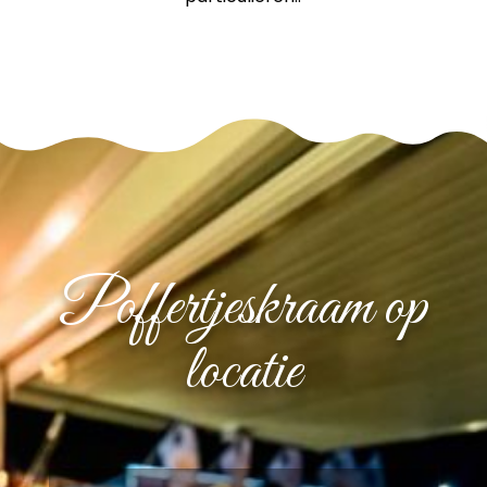
Poffertjeskraam op
locatie