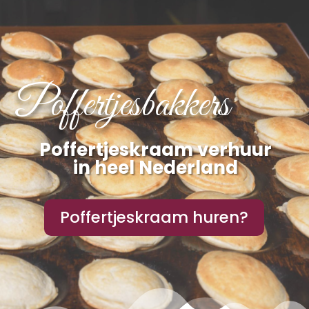
Poffertjesbakkers
Poffertjeskraam verhuur
in heel Nederland
Poffertjeskraam huren?